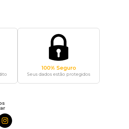
100% Seguro
dito
Seus dados estão protegidos
os
ar