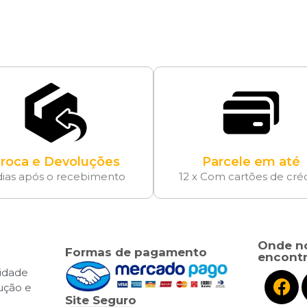
roca e Devoluções
Parcele em até
dias após o recebimento
12 x Com cartões de cré
Onde n
Formas de pagamento
encontr
cidade
lução e
Site Seguro