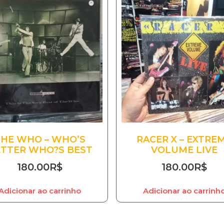
THE WHO – WHO’S
RACER X – EXTRE
TTER WHO?S BEST
VOLUME LIVE
180.00
R$
180.00
R$
Adicionar ao carrinho
Adicionar ao carrinh