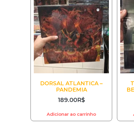
DORSAL ATLANTICA –
PANDEMIA
BE
189.00
R$
Adicionar ao carrinho