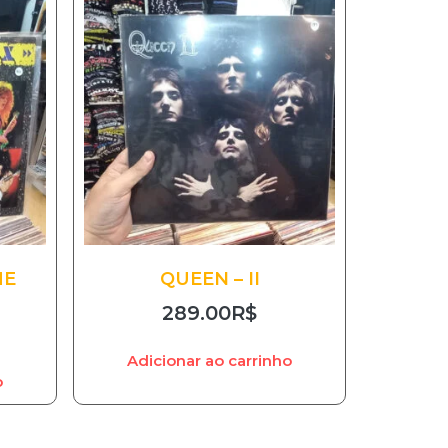
ME
QUEEN – II
289.00
R$
Adicionar ao carrinho
o