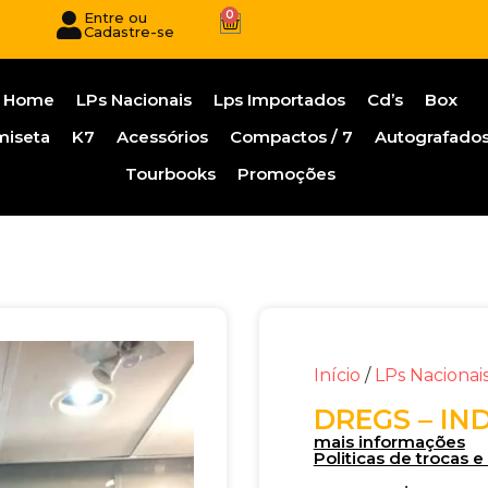
0
Entre ou
Cadastre-se
Home
LPs Nacionais
Lps Importados
Cd’s
Box
miseta
K7
Acessórios
Compactos / 7
Autografado
Tourbooks
Promoções
Início
/
LPs Nacionai
DREGS – I
mais informações
Politicas de trocas 