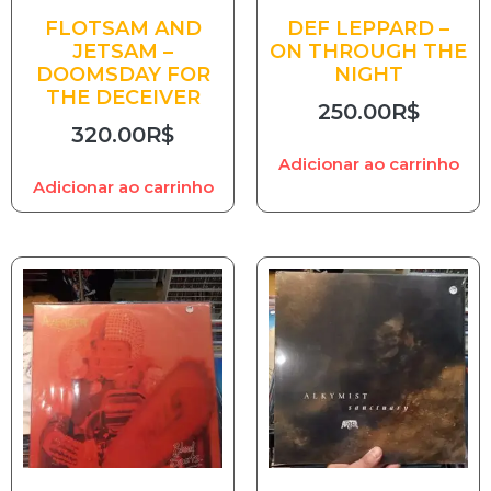
FLOTSAM AND
DEF LEPPARD –
JETSAM –
ON THROUGH THE
DOOMSDAY FOR
NIGHT
THE DECEIVER
250.00
R$
320.00
R$
Adicionar ao carrinho
Adicionar ao carrinho