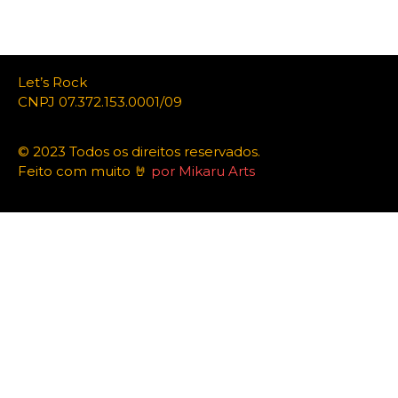
Let’s Rock
CNPJ 07.372.153.0001/09
© 2023 Todos os direitos reservados.
Feito com muito 🤘
por Mikaru Arts