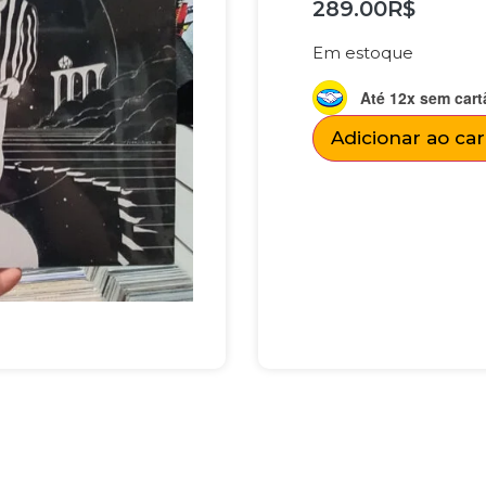
289.00
R$
Em estoque
Até 12x sem cart
Adicionar ao ca