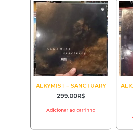
ALKYMIST – SANCTUARY
ALI
299.00
R$
Adicionar ao carrinho