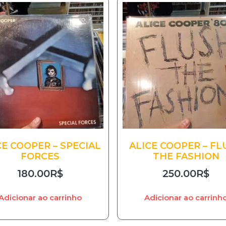
CE COOPER – SPECIAL
ALICE COOPER – FL
FORCES
THE FASHION
180.00
R$
250.00
R$
Adicionar ao carrinho
Adicionar ao carrinh