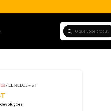
s
dos
/ EL RELOJ – ST
ST
e devoluções