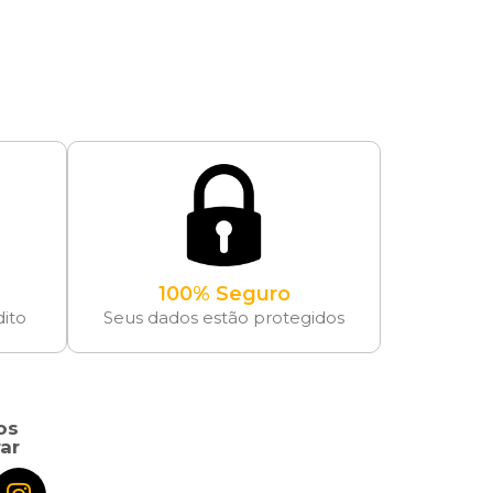
100% Seguro
dito
Seus dados estão protegidos
os
ar