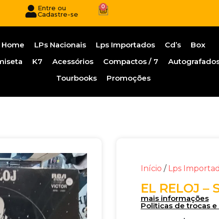
0
Entre ou
Cadastre-se
Home
LPs Nacionais
Lps Importados
Cd’s
Box
miseta
K7
Acessórios
Compactos / 7
Autografado
Tourbooks
Promoções
Início
/
Lps Importa
EL RELOJ – 
mais informações
Politicas de trocas 