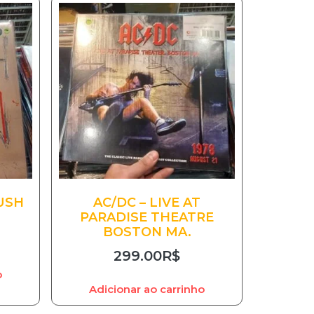
USH
AC/DC – LIVE AT
PARADISE THEATRE
BOSTON MA.
299.00
R$
o
Adicionar ao carrinho