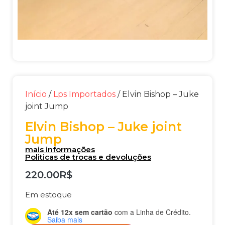
Início
/
Lps Importados
/ Elvin Bishop – Juke
joint Jump
Elvin Bishop – Juke joint
Jump
mais informações
Politicas de trocas e devoluções
220.00
R$
Em estoque
Até 12x sem cartão
com a Linha de Crédito.
Saiba mais