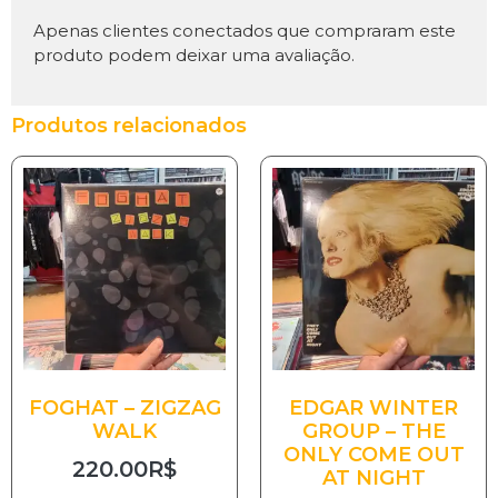
Apenas clientes conectados que compraram este
produto podem deixar uma avaliação.
Produtos relacionados
FOGHAT – ZIGZAG
EDGAR WINTER
WALK
GROUP – THE
ONLY COME OUT
220.00
R$
AT NIGHT