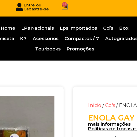
0
Entre ou
Cadastre-se
Home
LPs Nacionais
Lps Importados
Cd’s
Box
miseta
K7
Acessórios
Compactos / 7
Autografado
Tourbooks
Promoções
Início
/
Cd's
/ ENOLA 
ENOLA GAY –
mais informações
Politicas de trocas 