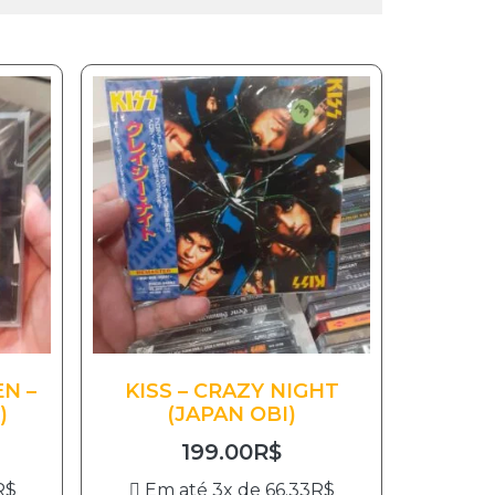
N –
KISS – CRAZY NIGHT
)
(JAPAN OBI)
199.00
R$
R$
Em até 3x de
66.33
R$