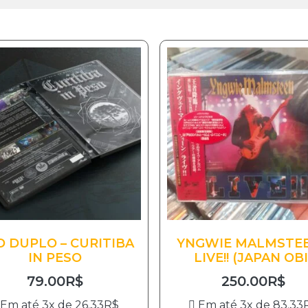
 DUPLO – CURITIBA
YNGWIE MALMSTEE
IN PESO
LIVE!! (JAPAN OBI
79.00
R$
250.00
R$
Em até 3x de
26.33
R$
Em até 3x de
83.33