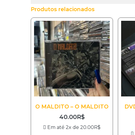
Produtos relacionados
O MALDITO – O MALDITO
DVD
40.00
R$
Em até 2x de
20.00
R$