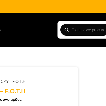
s
GAY – F.O.T.H
 F.O.T.H
e devoluções