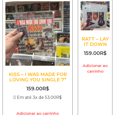
RATT – LAY
IT DOWN
159.00
R$
Adicionar ao
carrinho
KISS – I WAS MADE FOR
LOVING YOU SINGLE 7″
159.00
R$
Em até 3x de
53.00
R$
Adicionar ao carrinho