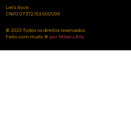
Let’s Rock
CNPJ 07.372.153.0001/09
© 2023 Todos os direitos reservados.
Feito com muito 🤘
por Mikaru Arts