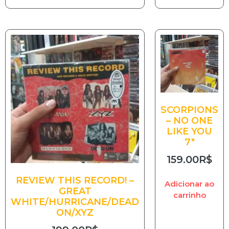
SCORPIONS
– NO ONE
LIKE YOU
7″
159.00
R$
REVIEW THIS RECORD! –
Adicionar ao
GREAT
carrinho
WHITE/HURRICANE/DEAD
ON/XYZ