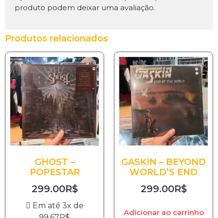
produto podem deixar uma avaliação.
Produtos relacionados
GHOST –
GASKIN – BEYOND
POPESTAR
WORLD’S END
299.00
R$
299.00
R$
Em até 3x de
Adicionar ao carrinho
99.67
R$