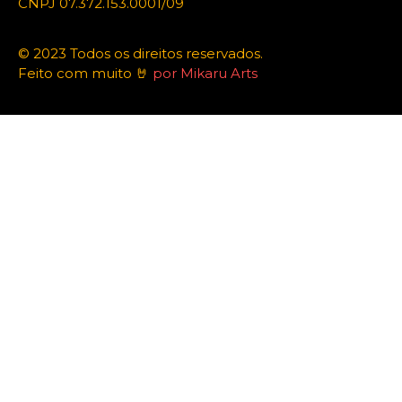
CNPJ 07.372.153.0001/09
© 2023 Todos os direitos reservados.
Feito com muito 🤘
por Mikaru Arts