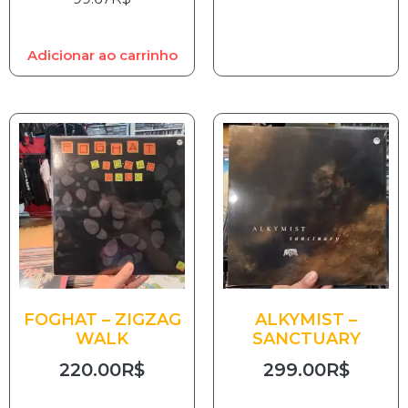
Adicionar ao carrinho
FOGHAT – ZIGZAG
ALKYMIST –
WALK
SANCTUARY
220.00
R$
299.00
R$