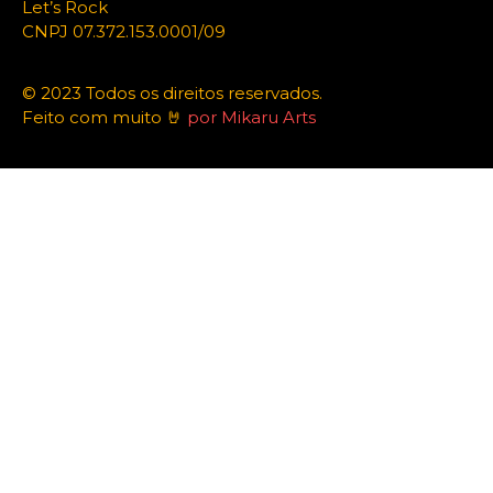
Let’s Rock
CNPJ 07.372.153.0001/09
© 2023 Todos os direitos reservados.
Feito com muito 🤘
por Mikaru Arts