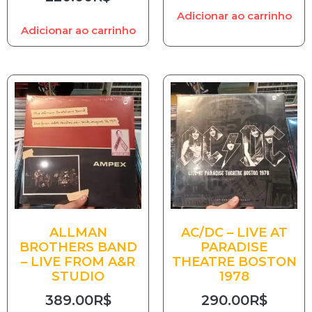
Adicionar ao carrinho
Adicionar ao carrinho
ALLMAN
AC/DC – LIVE AT
BROTHERS BAND
PARADISE
– LIVE FROM A&R
THEATRE BOSTON
STUDIO
1978
389.00
R$
290.00
R$