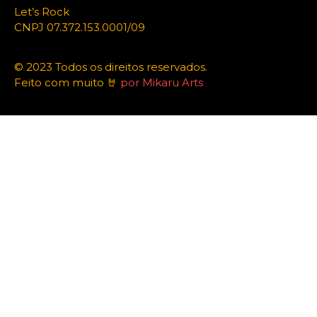
Let’s Rock
CNPJ 07.372.153.0001/09
© 2023 Todos os direitos reservados.
Feito com muito 🤘
por Mikaru Arts