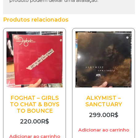
produto podem deixar uma avaliação.
Produtos relacionados
FOGHAT – GIRLS
ALKYMIST –
TO CHAT & BOYS
SANCTUARY
TO BOUNCE
299.00
R$
220.00
R$
Adicionar ao carrinho
Adicionar ao carrinho