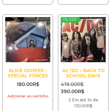
7% OFF
ALICE COOPER –
AC /DC – BACK TO
SPECIAL FORCES
SCHOOL DAYS
180.00
R$
419.00
R$
390.00
R$
Adicionar ao carrinho
Em até 3x de
130.00
R$