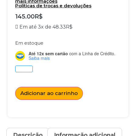
mais informações
Politicas de trocas e devoluções
145.00
R$
Em até 3x de
48.33
R$
Em estoque
Até 12x sem cartão
com a Linha de Crédito.
Saiba mais
Adicionar ao carrinho
Descrição
Informação adicional