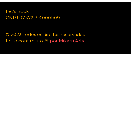
Let’s Rock
CNPJ 07.372.153.0001/09
© 2023 Todos os direitos reservados.
Feito com muito 🤘
por Mikaru Arts