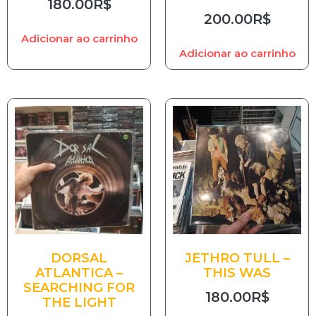
180.00
R$
200.00
R$
Adicionar ao carrinho
Adicionar ao carrinho
DORSAL
JETHRO TULL –
ATLANTICA –
THIS WAS
SEARCHING FOR
180.00
R$
THE LIGHT