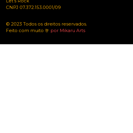
Let’s Rock
CNPJ 07.372.153.0001/09
© 2023 Todos os direitos reservados.
Feito com muito 🤘
por Mikaru Arts