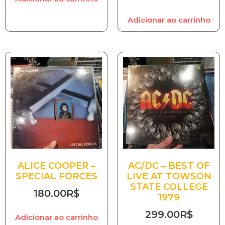
Adicionar ao carrinho
ALICE COOPER –
AC/DC – BEST OF
SPECIAL FORCES
LIVE AT TOWSON
STATE COLLEGE
180.00
R$
1979
299.00
R$
Adicionar ao carrinho