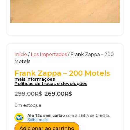
Início
/
Lps Importados
/ Frank Zappa – 200
Motels
Frank Zappa – 200 Motels
mais informações
Politicas de trocas e devoluções
299.00
R$
269.00
R$
Em estoque
Até 12x sem cartão
com a Linha de Crédito.
Saiba mais
Adicionar ao carrinho