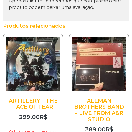
Apenas clientes conectados que compraram este
produto podem deixar uma avaliação.
Produtos relacionados
ARTILLERY – THE
ALLMAN
FACE OF FEAR
BROTHERS BAND
– LIVE FROM A&R
299.00
R$
STUDIO
389.00
R$
Adicionar ao carrinho