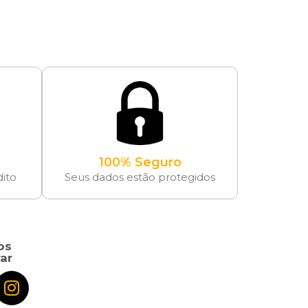
100% Seguro
dito
Seus dados estão protegidos
os
ar