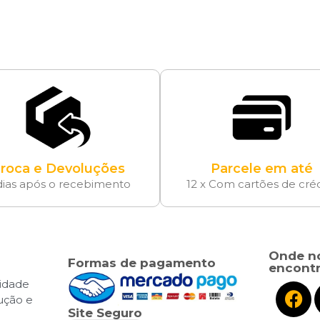
roca e Devoluções
Parcele em até
dias após o recebimento
12 x Com cartões de cré
Onde n
Formas de pagamento
encontr
cidade
lução e
Site Seguro