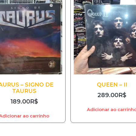
AURUS – SIGNO DE
QUEEN – II
TAURUS
289.00
R$
189.00
R$
Adicionar ao carrinh
Adicionar ao carrinho