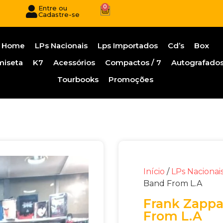
0
Entre ou
Cadastre-se
Home
LPs Nacionais
Lps Importados
Cd’s
Box
miseta
K7
Acessórios
Compactos / 7
Autografado
Tourbooks
Promoções
Início
/
LPs Nacionai
Band From L.A
Frank Zappa
From L.A