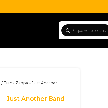
s
s
/ Frank Zappa – Just Another
 – Just Another Band