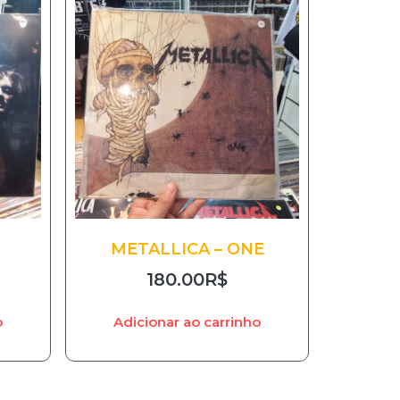
METALLICA – ONE
180.00
R$
o
Adicionar ao carrinho