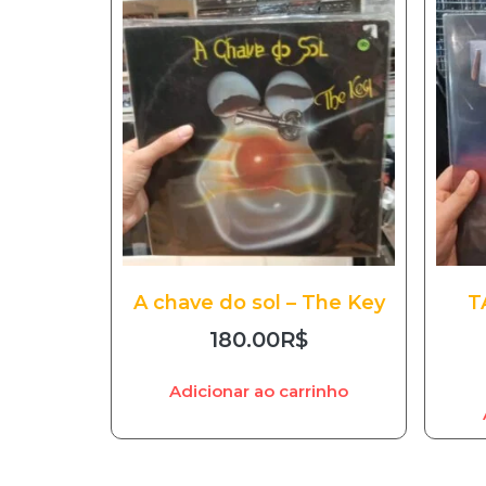
A chave do sol – The Key
T
180.00
R$
Adicionar ao carrinho