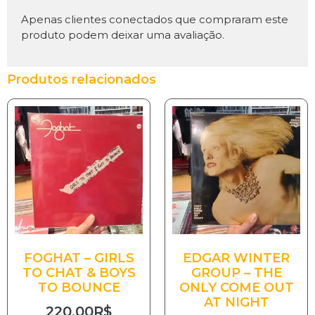
Apenas clientes conectados que compraram este
produto podem deixar uma avaliação.
Produtos relacionados
FOGHAT – GIRLS
EDGAR WINTER
TO CHAT & BOYS
GROUP – THE
TO BOUNCE
ONLY COME OUT
AT NIGHT
220.00
R$