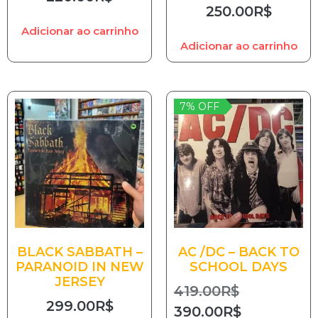
250.00
R$
Adicionar ao carrinho
Adicionar ao carrinho
7% OFF
BLACK SABBATH –
AC /DC – BACK TO
PARANOID IN NEW
SCHOOL DAYS
JERSEY
419.00
R$
299.00
R$
390.00
R$