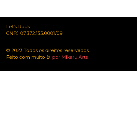
Let’s Rock
CNPJ 07.372.153.0001/09
© 2023 Todos os direitos reservados.
Feito com muito 🤘
por Mikaru Arts