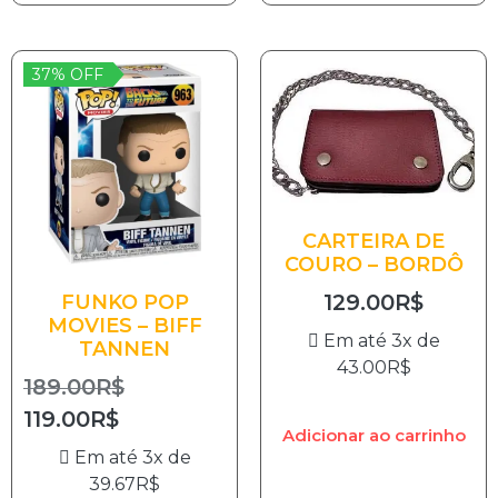
37% OFF
CARTEIRA DE
COURO – BORDÔ
129.00
R$
FUNKO POP
MOVIES – BIFF
Em até 3x de
TANNEN
43.00
R$
189.00
R$
119.00
R$
Adicionar ao carrinho
Em até 3x de
39.67
R$