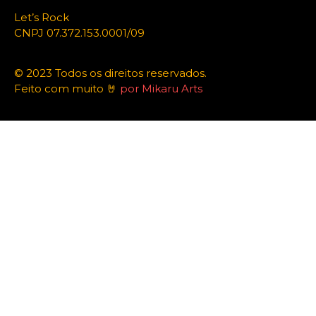
Let’s Rock
CNPJ 07.372.153.0001/09
© 2023 Todos os direitos reservados.
Feito com muito 🤘
por Mikaru Arts