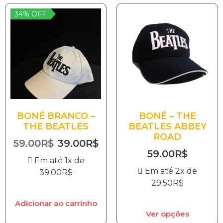
34% OFF
BONÉ BRANCO –
BONÉ – THE
THE BEATLES
BEATLES ABBEY
ROAD
59.00
R$
39.00
R$
59.00
R$
Em até 1x de
Em até 2x de
39.00
R$
29.50
R$
Adicionar ao carrinho
Ver opções