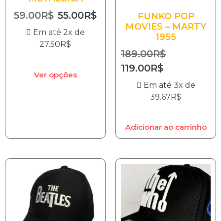
59.00
R$
55.00
R$
FUNKO POP
MOVIES – MARTY
Em até 2x de
1955
27.50
R$
189.00
R$
119.00
R$
Ver opções
Em até 3x de
39.67
R$
Adicionar ao carrinho