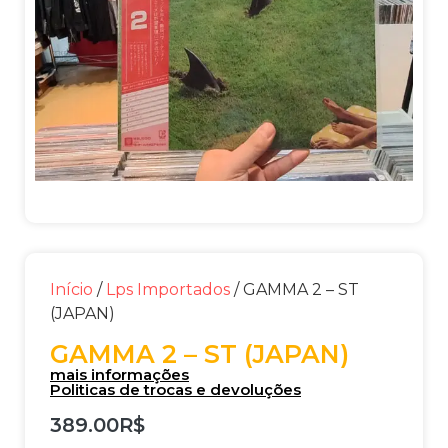
Início
/
Lps Importados
/ GAMMA 2 – ST
(JAPAN)
GAMMA 2 – ST (JAPAN)
mais informações
Politicas de trocas e devoluções
389.00
R$