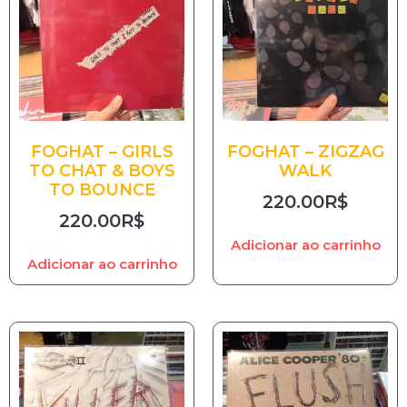
FOGHAT – GIRLS
FOGHAT – ZIGZAG
TO CHAT & BOYS
WALK
TO BOUNCE
220.00
R$
220.00
R$
Adicionar ao carrinho
Adicionar ao carrinho