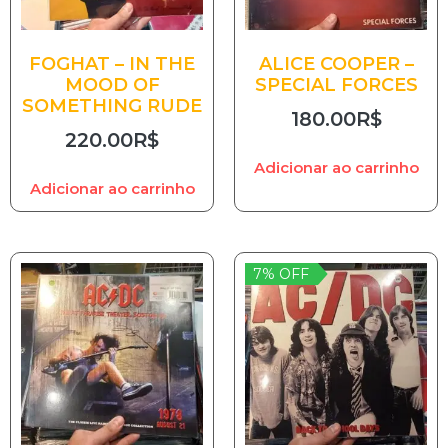
FOGHAT – IN THE
ALICE COOPER –
MOOD OF
SPECIAL FORCES
SOMETHING RUDE
180.00
R$
220.00
R$
Adicionar ao carrinho
Adicionar ao carrinho
7% OFF