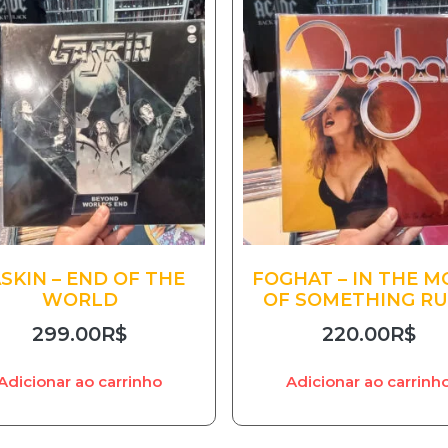
SKIN – END OF THE
FOGHAT – IN THE 
WORLD
OF SOMETHING R
299.00
R$
220.00
R$
Adicionar ao carrinho
Adicionar ao carrinh