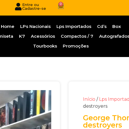
0
Entre ou
Cadastre-se
Home
LPs Nacionais
Lps Importados
Cd’s
Box
miseta
K7
Acessórios
Compactos / 7
Autografado
Tourbooks
Promoções
Início
/
Lps Importa
destroyers
George Thor
destroyers