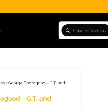
s
dos
/ George Thorogood – G.T. and
ogood – G.T. and