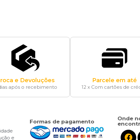
roca e Devoluções
Parcele em até
dias após o recebimento
12 x Com cartões de cré
Onde n
Formas de pagamento
encontr
cidade
lução e