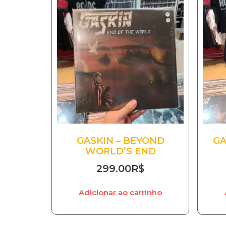
GASKIN – BEYOND
GA
WORLD’S END
299.00
R$
Adicionar ao carrinho