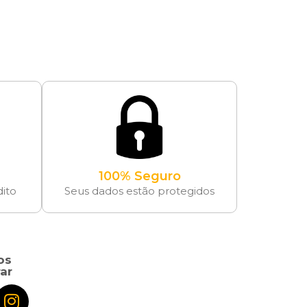
100% Seguro
dito
Seus dados estão protegidos
os
ar