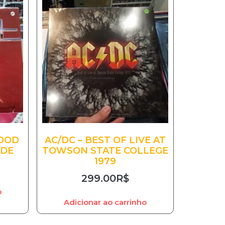
MOOD
AC/DC – BEST OF LIVE AT
UDE
TOWSON STATE COLLEGE
1979
299.00
R$
o
Adicionar ao carrinho