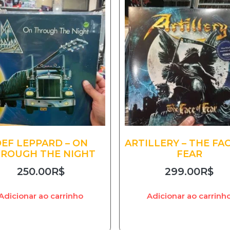
EF LEPPARD – ON
ARTILLERY – THE FA
ROUGH THE NIGHT
FEAR
250.00
R$
299.00
R$
Adicionar ao carrinho
Adicionar ao carrinh