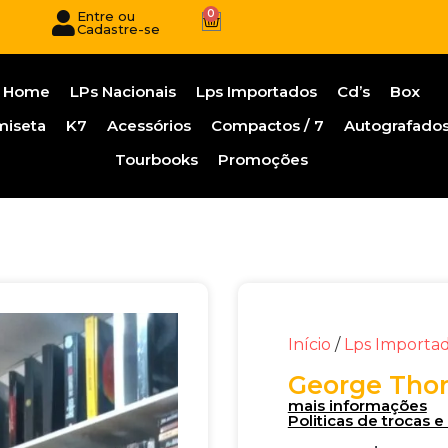
0
Entre ou
Cadastre-se
Home
LPs Nacionais
Lps Importados
Cd’s
Box
miseta
K7
Acessórios
Compactos / 7
Autografado
Tourbooks
Promoções
Início
/
Lps Importa
George Thor
mais informações
Politicas de trocas 