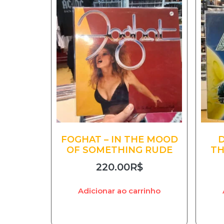
FOGHAT – IN THE MOOD
D
OF SOMETHING RUDE
TH
220.00
R$
Adicionar ao carrinho