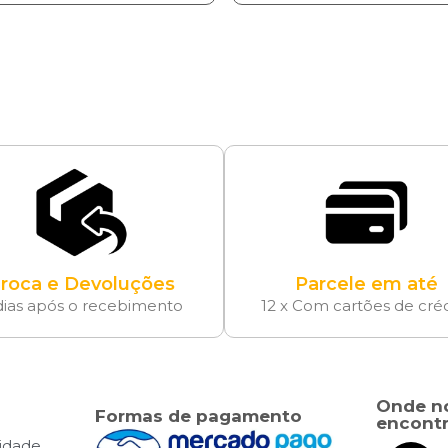
roca e Devoluções
Parcele em até
dias após o recebimento
12 x Com cartões de cré
Onde n
Formas de pagamento
encontr
cidade