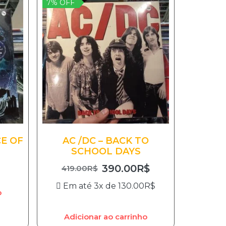
7% OFF
CE OF
AC /DC – BACK TO
SCHOOL DAYS
390.00
R$
419.00
R$
Em até 3x de
130.00
R$
o
Adicionar ao carrinho