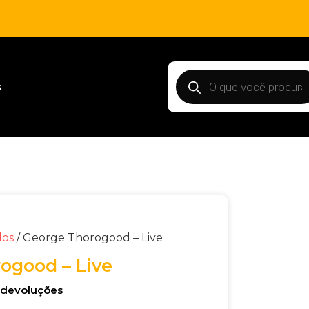
s
dos
/ George Thorogood – Live
ogood – Live
e devoluções