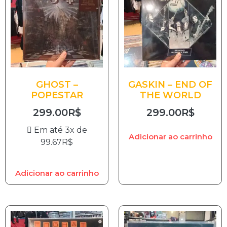
GHOST –
GASKIN – END OF
POPESTAR
THE WORLD
299.00
R$
299.00
R$
Em até 3x de
Adicionar ao carrinho
99.67
R$
Adicionar ao carrinho