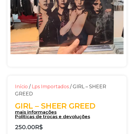
Início
/
Lps Importados
/ GIRL – SHEER
GREED
GIRL – SHEER GREED
mais informações
Politicas de trocas e devoluções
250.00
R$