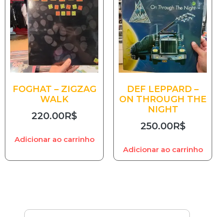
FOGHAT – ZIGZAG
DEF LEPPARD –
WALK
ON THROUGH THE
NIGHT
220.00
R$
250.00
R$
Adicionar ao carrinho
Adicionar ao carrinho