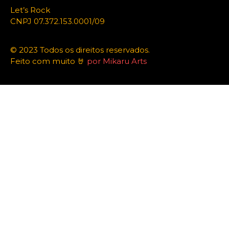
Let’s Rock
CNPJ 07.372.153.0001/09
© 2023 Todos os direitos reservados.
Feito com muito 🤘
por Mikaru Arts