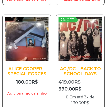
7% OFF
ALICE COOPER –
AC /DC – BACK TO
SPECIAL FORCES
SCHOOL DAYS
180.00
R$
419.00
R$
390.00
R$
Adicionar ao carrinho
Em até 3x de
130.00
R$