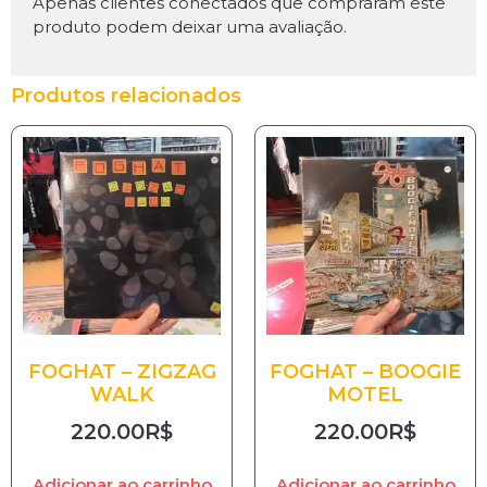
Apenas clientes conectados que compraram este
produto podem deixar uma avaliação.
Produtos relacionados
FOGHAT – ZIGZAG
FOGHAT – BOOGIE
WALK
MOTEL
220.00
R$
220.00
R$
Adicionar ao carrinho
Adicionar ao carrinho