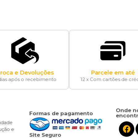
roca e Devoluções
Parcele em até
dias após o recebimento
12 x Com cartões de cré
Onde n
Formas de pagamento
encontr
cidade
lução e
Site Seguro