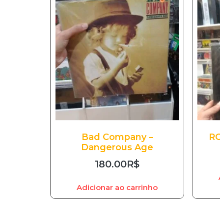
Bad Company –
RO
Dangerous Age
180.00
R$
Adicionar ao carrinho