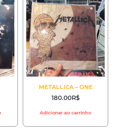
METALLICA – ONE
180.00
R$
o
Adicionar ao carrinho