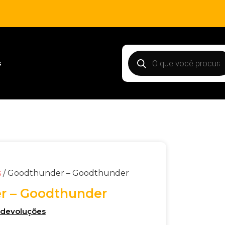
s
s
/ Goodthunder – Goodthunder
r – Goodthunder
e devoluções