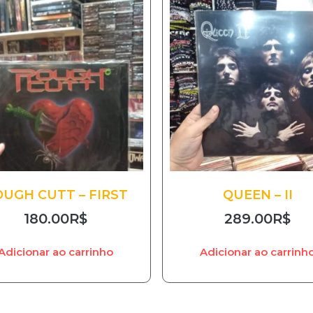
UGH CUTT – FIRST
QUEEN – II
180.00
R$
289.00
R$
Adicionar ao carrinho
Adicionar ao carrinh