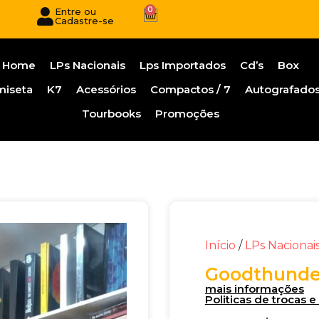
0
Entre ou
Cadastre-se
Home
LPs Nacionais
Lps Importados
Cd’s
Box
miseta
K7
Acessórios
Compactos / 7
Autografado
Tourbooks
Promoções
Início
/
LPs Nacionai
Goodthunde
mais informações
Politicas de trocas 