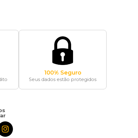
100% Seguro
dito
Seus dados estão protegidos
os
ar