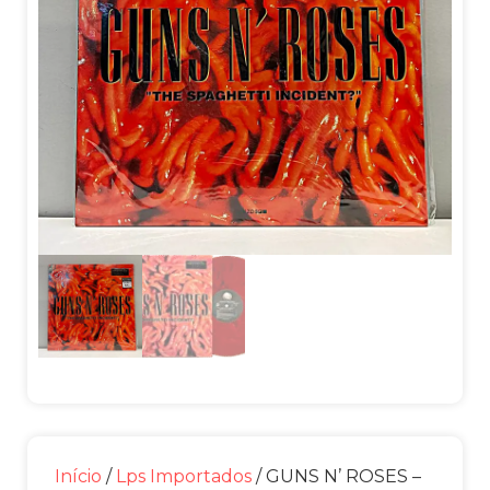
Início
/
Lps Importados
/ GUNS N’ ROSES –