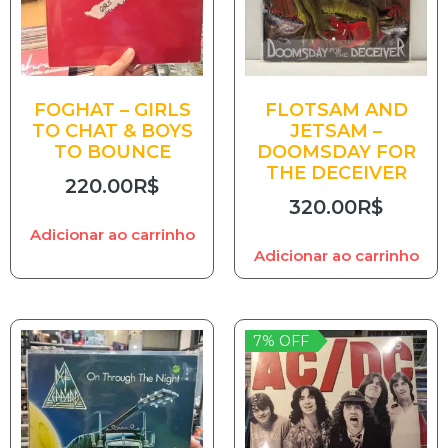
FOGHAT – GIRLS
FLOTSAM AND
TO CHAT & BOYS
JETSAM –
TO BOUNCE
DOOMSDAY FOR
THE DECEIVER
220.00
R$
320.00
R$
Adicionar ao carrinho
Adicionar ao carrinho
7% OFF