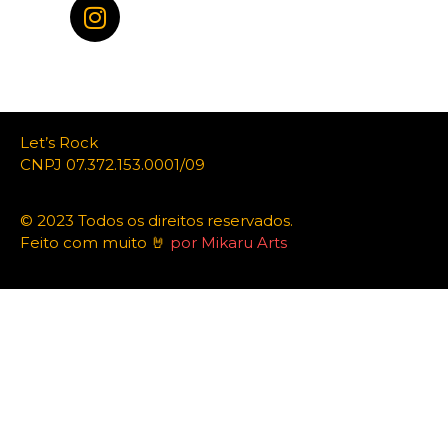
Let’s Rock
CNPJ 07.372.153.0001/09
© 2023 Todos os direitos reservados.
Feito com muito 🤘
por Mikaru Arts