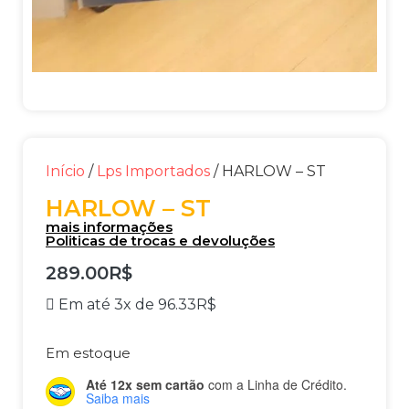
Início
/
Lps Importados
/ HARLOW – ST
HARLOW – ST
mais informações
Politicas de trocas e devoluções
289.00
R$
Em até 3x de
96.33
R$
Em estoque
Até 12x sem cartão
com a Linha de Crédito.
Saiba mais