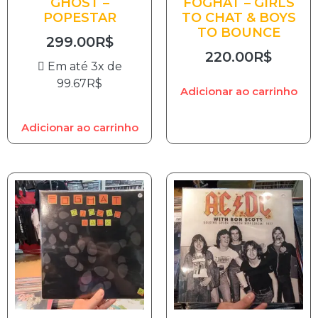
GHOST –
FOGHAT – GIRLS
POPESTAR
TO CHAT & BOYS
TO BOUNCE
299.00
R$
220.00
R$
Em até 3x de
99.67
R$
Adicionar ao carrinho
Adicionar ao carrinho