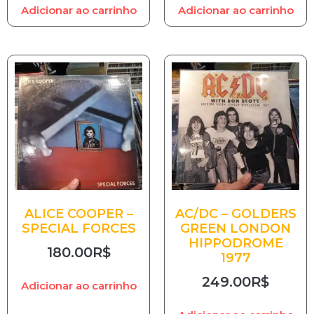
Adicionar ao carrinho
Adicionar ao carrinho
ALICE COOPER –
AC/DC – GOLDERS
SPECIAL FORCES
GREEN LONDON
HIPPODROME
180.00
R$
1977
249.00
R$
Adicionar ao carrinho