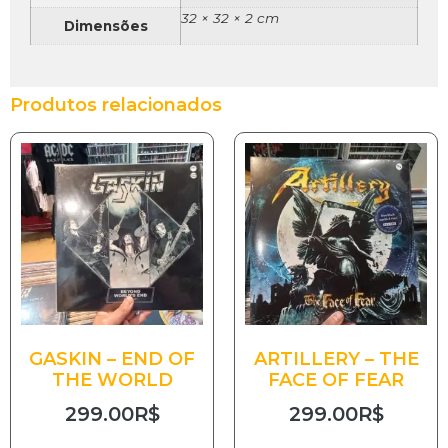
32 × 32 × 2 cm
Dimensões
Produtos relacionados
GASKIN – END OF
ARTILLERY – THE
THE WORLD
FACE OF FEAR
299.00
R$
299.00
R$