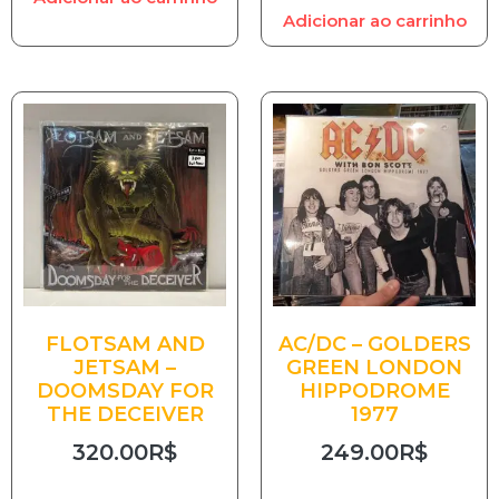
Adicionar ao carrinho
FLOTSAM AND
AC/DC – GOLDERS
JETSAM –
GREEN LONDON
DOOMSDAY FOR
HIPPODROME
THE DECEIVER
1977
320.00
R$
249.00
R$