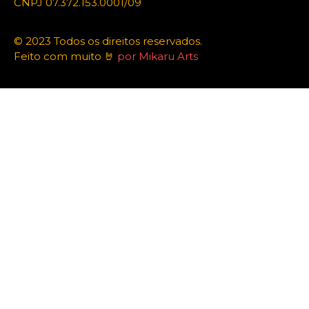
CNPJ 07.372.153.0001/09
© 2023 Todos os direitos reservados.
Feito com muito 🤘
por Mikaru Arts