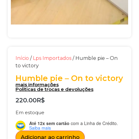
Início
/
Lps Importados
/ Humble pie – On
to victory
Humble pie – On to victory
mais informações
Politicas de trocas e devoluções
220.00
R$
Em estoque
Até 12x sem cartão
com a Linha de Crédito.
Saiba mais
Adicionar ao carrinho