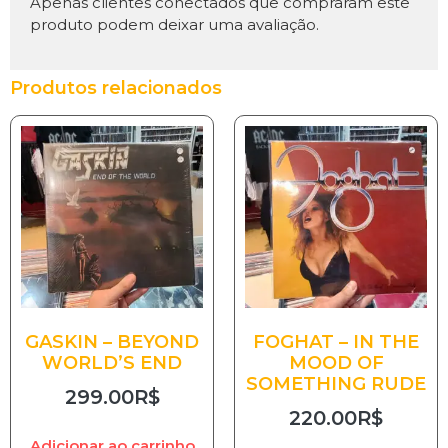
Apenas clientes conectados que compraram este
produto podem deixar uma avaliação.
Produtos relacionados
GASKIN – BEYOND
FOGHAT – IN THE
WORLD’S END
MOOD OF
SOMETHING RUDE
299.00
R$
220.00
R$
Adicionar ao carrinho