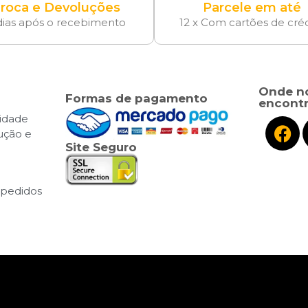
roca e Devoluções
Parcele em até
dias após o recebimento
12 x Com cartões de cré
Onde n
Formas de pagamento
encontr
cidade
lução e
Site Seguro
pedidos