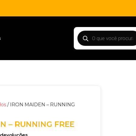
s
dos
/ IRON MAIDEN – RUNNING
N – RUNNING FREE
e devoluções