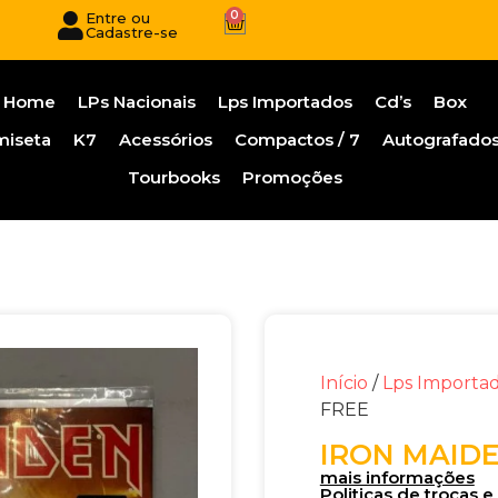
0
Entre ou
Cadastre-se
Home
LPs Nacionais
Lps Importados
Cd’s
Box
miseta
K7
Acessórios
Compactos / 7
Autografado
Tourbooks
Promoções
Início
/
Lps Importa
FREE
IRON MAIDE
mais informações
Politicas de trocas 