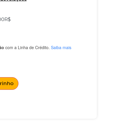
00
R$
ão
com a Linha de Crédito.
Saiba mais
rrinho