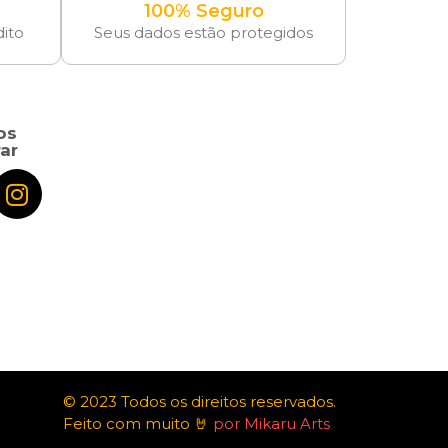
100% Seguro
dito
Seus dados estão protegidos
os
ar
© 2023 Todos os direitos reservados.
Feito com muito 🤘
por Mikaru Arts