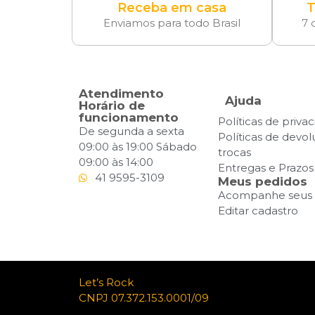
Receba em casa
T
Enviamos para todo Brasil
7 
Atendimento
Ajuda
Horário de
funcionamento
Políticas de priva
De segunda a sexta
Políticas de devo
09:00 às 19:00 Sábado
trocas
09:00 às 14:00
Entregas e Prazos
41 9595-3109
Meus pedidos
Acompanhe seus 
Editar cadastro
Let’s Rock
CNPJ 07.372.153.0001/09