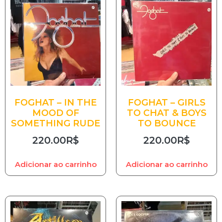
FOGHAT – IN THE
FOGHAT – GIRLS
MOOD OF
TO CHAT & BOYS
SOMETHING RUDE
TO BOUNCE
220.00
R$
220.00
R$
Adicionar ao carrinho
Adicionar ao carrinho