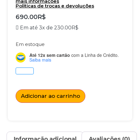
mais informações
Politicas de trocas e devoluções
690.00
R$
Em até 3x de
230.00
R$
Em estoque
Até 12x sem cartão
com a Linha de Crédito.
Saiba mais
Adicionar ao carrinho
Informação adicional
Avaliações (0)