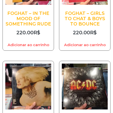
FOGHAT – IN THE
FOGHAT – GIRLS
MOOD OF
TO CHAT & BOYS
SOMETHING RUDE
TO BOUNCE
220.00
R$
220.00
R$
Adicionar ao carrinho
Adicionar ao carrinho