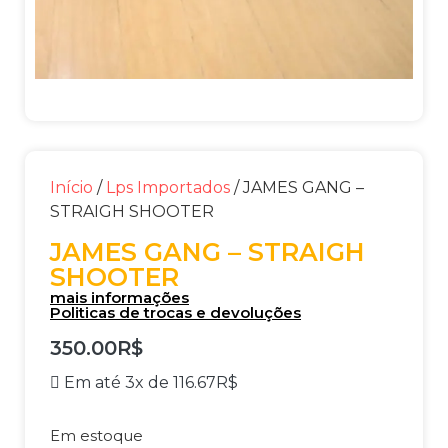
Início
/
Lps Importados
/ JAMES GANG –
STRAIGH SHOOTER
JAMES GANG – STRAIGH
SHOOTER
mais informações
Politicas de trocas e devoluções
350.00
R$
Em até 3x de
116.67
R$
Em estoque