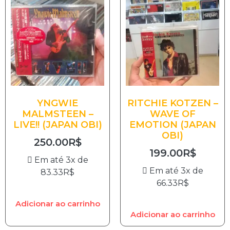
YNGWIE
RITCHIE KOTZEN –
MALMSTEEN –
WAVE OF
LIVE!! (JAPAN OBI)
EMOTION (JAPAN
OBI)
250.00
R$
199.00
R$
Em até 3x de
Em até 3x de
83.33
R$
66.33
R$
Adicionar ao carrinho
Adicionar ao carrinho