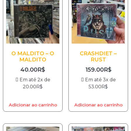
O MALDITO – O
CRASHDIET –
MALDITO
RUST
40.00
R$
159.00
R$
Em até 2x de
Em até 3x de
20.00
R$
53.00
R$
Adicionar ao carrinho
Adicionar ao carrinho