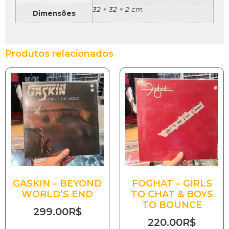
32 × 32 × 2 cm
Dimensões
Produtos relacionados
GASKIN – BEYOND
FOGHAT – GIRLS
WORLD’S END
TO CHAT & BOYS
TO BOUNCE
299.00
R$
220.00
R$