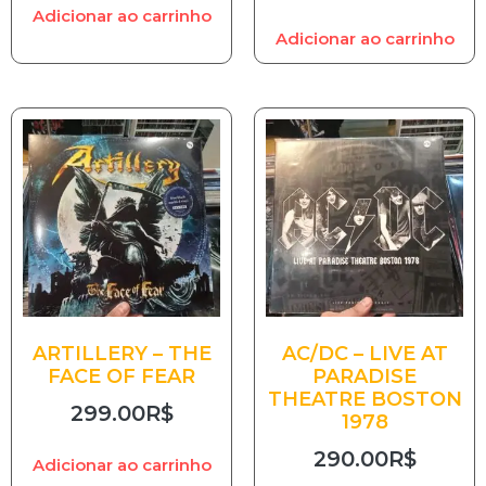
Adicionar ao carrinho
Adicionar ao carrinho
ARTILLERY – THE
AC/DC – LIVE AT
FACE OF FEAR
PARADISE
THEATRE BOSTON
299.00
R$
1978
290.00
R$
Adicionar ao carrinho