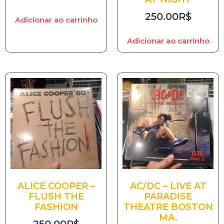
250.00
R$
Adicionar ao carrinho
Adicionar ao carrinho
ALICE COOPER –
AC/DC – LIVE AT
FLUSH THE
PARADISE
FASHION
THEATRE BOSTON
MA.
250.00
R$