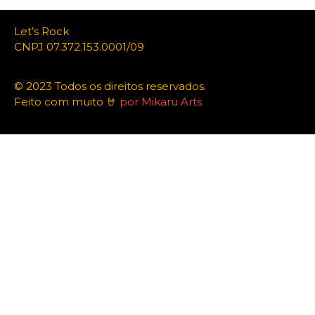
Let’s Rock
CNPJ 07.372.153.0001/09
© 2023 Todos os direitos reservados.
Feito com muito 🤘
por Mikaru Arts