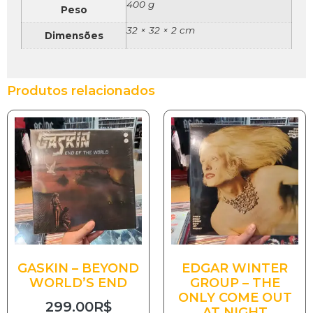
400 g
Peso
32 × 32 × 2 cm
Dimensões
Produtos relacionados
GASKIN – BEYOND
EDGAR WINTER
WORLD’S END
GROUP – THE
ONLY COME OUT
299.00
R$
AT NIGHT