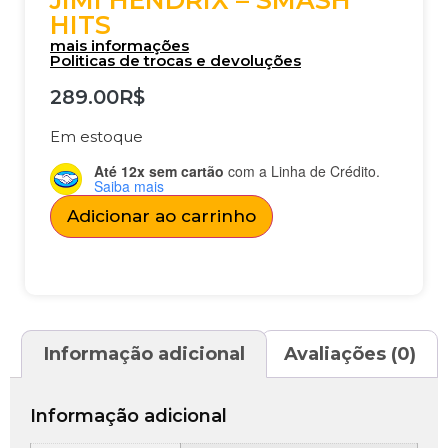
JIMI HENDRIX – SMASH
HITS
mais informações
Politicas de trocas e devoluções
289.00
R$
Em estoque
Até 12x sem cartão
com a Linha de Crédito.
Saiba mais
Adicionar ao carrinho
Informação adicional
Avaliações (0)
Informação adicional