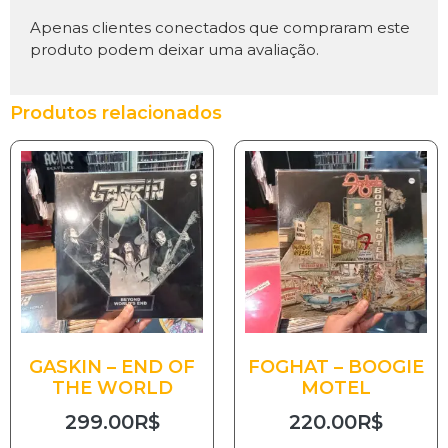
Apenas clientes conectados que compraram este
produto podem deixar uma avaliação.
Produtos relacionados
GASKIN – END OF
FOGHAT – BOOGIE
THE WORLD
MOTEL
299.00
R$
220.00
R$