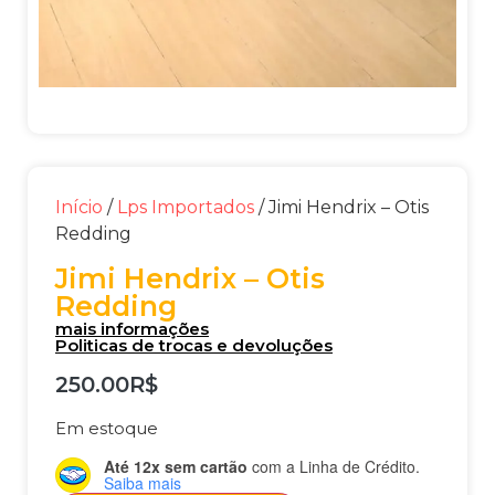
Início
/
Lps Importados
/ Jimi Hendrix – Otis
Redding
Jimi Hendrix – Otis
Redding
mais informações
Politicas de trocas e devoluções
250.00
R$
Em estoque
Até 12x sem cartão
com a Linha de Crédito.
Saiba mais