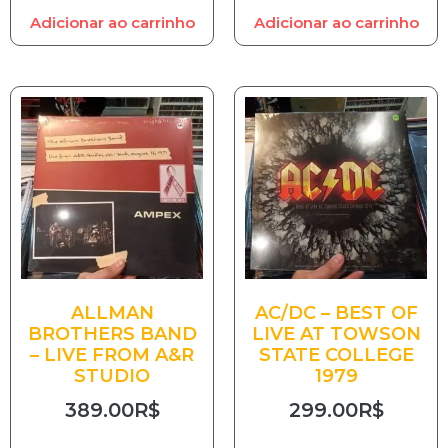
Adicionar ao carrinho
Adicionar ao carrinho
ALLMAN
AC/DC – BEST OF
BROTHERS BAND
LIVE AT TOWSON
– LIVE FROM A&R
STATE COLLEGE
STUDIO
1979
389.00
R$
299.00
R$