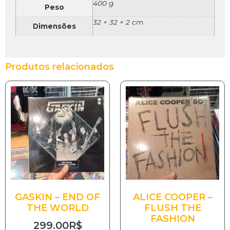
400 g
Peso
32 × 32 × 2 cm
Dimensões
Produtos relacionados
GASKIN – END OF
ALICE COOPER –
THE WORLD
FLUSH THE
FASHION
299.00
R$