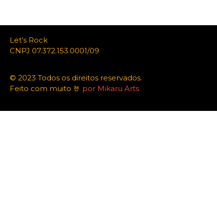
Let’s Rock
CNPJ 07.372.153.0001/09
© 2023 Todos os direitos reservados.
Feito com muito 🤘
por Mikaru Arts