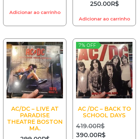
250.00
R$
Adicionar ao carrinho
Adicionar ao carrinho
7% OFF
AC/DC – LIVE AT
AC /DC – BACK TO
PARADISE
SCHOOL DAYS
THEATRE BOSTON
419.00
R$
MA.
390.00
R$
299.00
R$