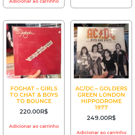
Adicionar ao carrinho
FOGHAT – GIRLS
AC/DC – GOLDERS
TO CHAT & BOYS
GREEN LONDON
TO BOUNCE
HIPPODROME
1977
220.00
R$
249.00
R$
Adicionar ao carrinho
Adicionar ao carrinho