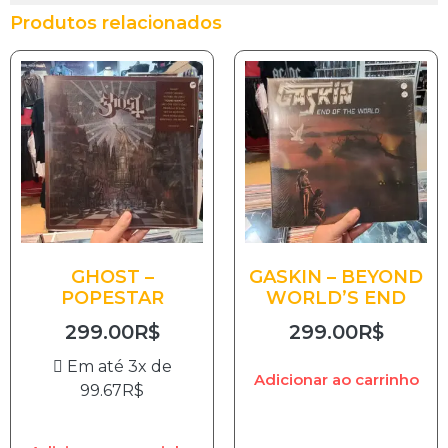
Produtos relacionados
GHOST –
GASKIN – BEYOND
POPESTAR
WORLD’S END
299.00
R$
299.00
R$
Em até 3x de
Adicionar ao carrinho
99.67
R$