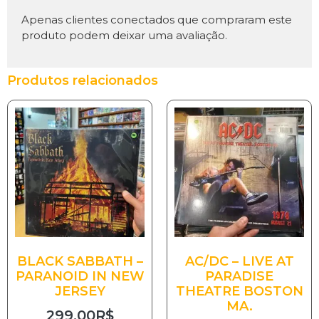
Apenas clientes conectados que compraram este
produto podem deixar uma avaliação.
Produtos relacionados
BLACK SABBATH –
AC/DC – LIVE AT
PARANOID IN NEW
PARADISE
JERSEY
THEATRE BOSTON
MA.
299.00
R$