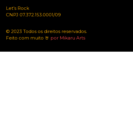
Let’s Rock
CNPJ 07.372.153.0001/09
© 2023 Todos os direitos reservados.
Feito com muito 🤘
por Mikaru Arts