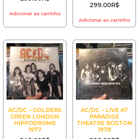
299.00
R$
Adicionar ao carrinho
Adicionar ao carrinho
AC/DC – GOLDERS
AC/DC – LIVE AT
GREEN LONDON
PARADISE
HIPPODROME
THEATRE BOSTON
1977
1978