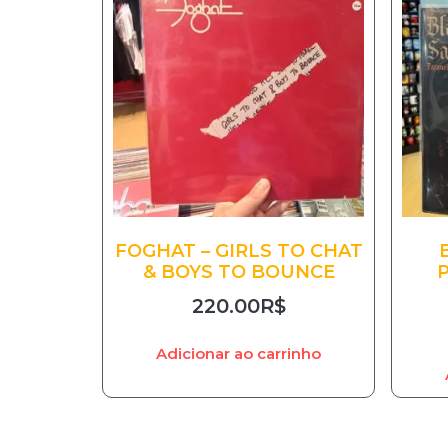
FOGHAT – GIRLS TO CHAT
& BOYS TO BOUNCE
220.00
R$
Adicionar ao carrinho