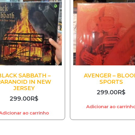
BLACK SABBATH –
AVENGER – BLOO
PARANOID IN NEW
SPORTS
JERSEY
299.00
R$
299.00
R$
Adicionar ao carrinh
Adicionar ao carrinho