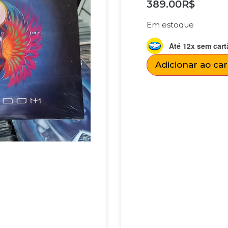
389.00
R$
Em estoque
Até 12x sem cart
Adicionar ao ca