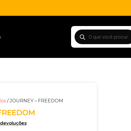
s
dos
/ JOURNEY – FREEDOM
 FREEDOM
e devoluções