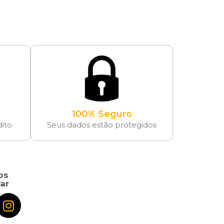
100% Seguro
dito
Seus dados estão protegidos
os
ar