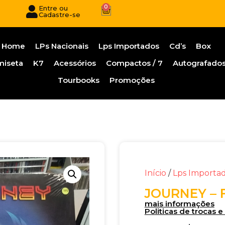
0
Entre ou
Cadastre-se
Home
LPs Nacionais
Lps Importados
Cd’s
Box
miseta
K7
Acessórios
Compactos / 7
Autografado
Tourbooks
Promoções
Início
/
Lps Importa
JOURNEY –
mais informações
Politicas de trocas 