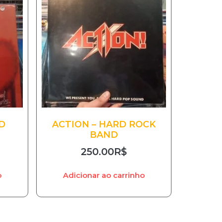
D
ACTION – HARD ROCK
BAND
250.00
R$
o
Adicionar ao carrinho