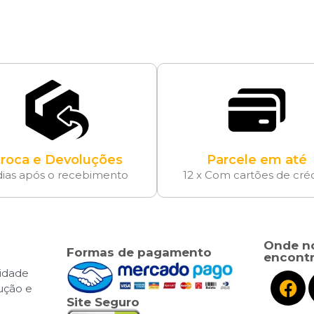
roca e Devoluções
Parcele em até
dias após o recebimento
12 x Com cartões de cré
Onde n
Formas de pagamento
encontr
cidade
lução e
Site Seguro