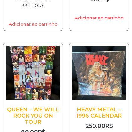
330.00
R$
Adicionar ao carrinho
Adicionar ao carrinho
QUEEN – WE WILL
HEAVY METAL –
ROCK YOU ON
1996 CALENDAR
TOUR
250.00
R$
90.00
R$