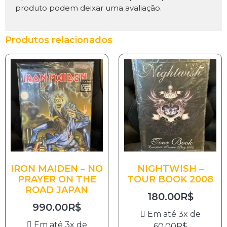
produto podem deixar uma avaliação.
Produtos relacionados
IRON MAIDEN – NO
NIGHTWISH –
PRAYER ON THE
TOUR BOOK 2008
ROAD JAPAN
180.00
R$
990.00
R$
Em até 3x de
Em até 3x de
60.00
R$