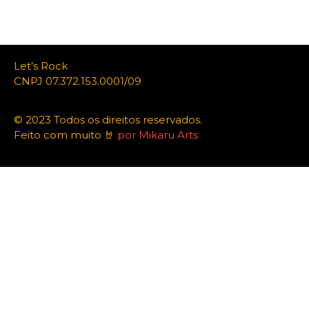
Let’s Rock
CNPJ 07.372.153.0001/09
© 2023 Todos os direitos reservados.
Feito com muito 🤘
por Mikaru Arts