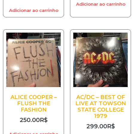
Adicionar ao carrinho
Adicionar ao carrinho
ALICE COOPER –
AC/DC – BEST OF
FLUSH THE
LIVE AT TOWSON
FASHION
STATE COLLEGE
1979
250.00
R$
299.00
R$