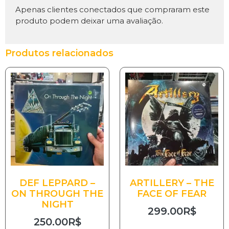
Apenas clientes conectados que compraram este
produto podem deixar uma avaliação.
Produtos relacionados
DEF LEPPARD –
ARTILLERY – THE
ON THROUGH THE
FACE OF FEAR
NIGHT
299.00
R$
250.00
R$