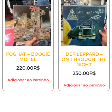
FOGHAT – BOOGIE
DEF LEPPARD –
MOTEL
ON THROUGH THE
NIGHT
220.00
R$
250.00
R$
Adicionar ao carrinho
Adicionar ao carrinho