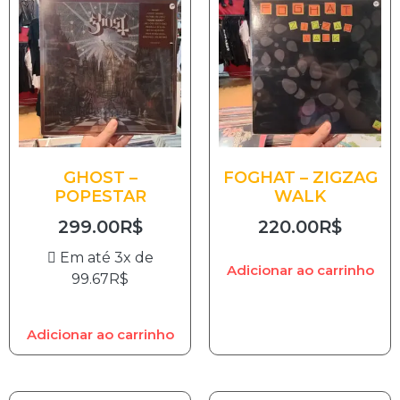
GHOST –
FOGHAT – ZIGZAG
POPESTAR
WALK
299.00
R$
220.00
R$
Em até 3x de
Adicionar ao carrinho
99.67
R$
Adicionar ao carrinho