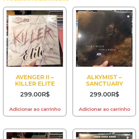
AVENGER II –
ALKYMIST –
KILLER ELITE
SANCTUARY
299.00
R$
299.00
R$
Adicionar ao carrinho
Adicionar ao carrinho