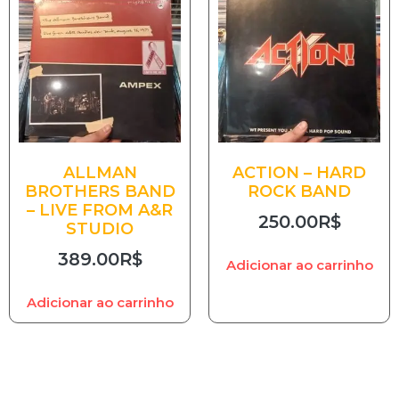
ALLMAN
ACTION – HARD
BROTHERS BAND
ROCK BAND
– LIVE FROM A&R
250.00
R$
STUDIO
389.00
R$
Adicionar ao carrinho
Adicionar ao carrinho