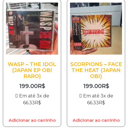
WASP – THE IDOL
SCORPIONS – FACE
(JAPAN EP OBI
THE HEAT (JAPAN
RARO)
OBI)
199.00
R$
199.00
R$
Em até 3x de
Em até 3x de
66.33
R$
66.33
R$
Adicionar ao carrinho
Adicionar ao carrinho