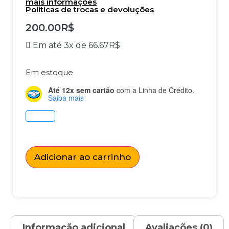
mais informações
Politicas de trocas e devoluções
200.00
R$
Em até 3x de
66.67
R$
Em estoque
Até 12x sem cartão
com a Linha de Crédito.
Saiba mais
Adicionar ao carrinho
Informação adicional
Avaliações (0)