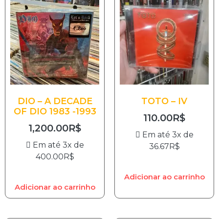
DIO – A DECADE
TOTO – IV
OF DIO 1983 -1993
110.00
R$
1,200.00
R$
Em até 3x de
Em até 3x de
36.67
R$
400.00
R$
Adicionar ao carrinho
Adicionar ao carrinho