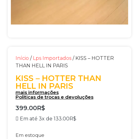
Início
/
Lps Importados
/ KISS – HOTTER
THAN HELL IN PARIS
KISS – HOTTER THAN
HELL IN PARIS
mais informações
Politicas de trocas e devoluções
399.00
R$
Em até 3x de
133.00
R$
Em estoque