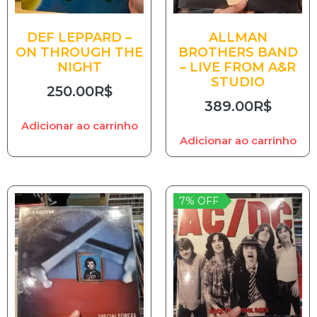
DEF LEPPARD –
ALLMAN
ON THROUGH THE
BROTHERS BAND
NIGHT
– LIVE FROM A&R
STUDIO
250.00
R$
389.00
R$
Adicionar ao carrinho
Adicionar ao carrinho
7% OFF