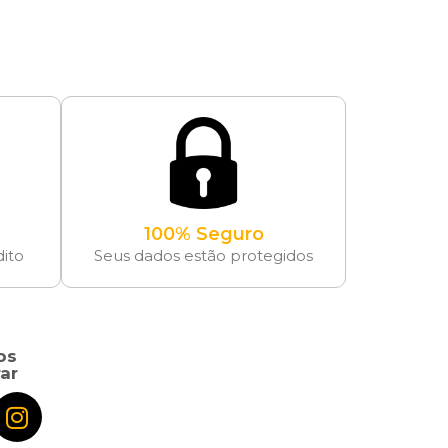
100% Seguro
dito
Seus dados estão protegidos
os
ar