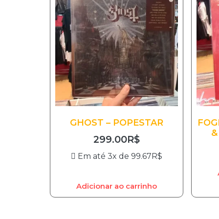
GHOST – POPESTAR
FOG
&
299.00
R$
Em até 3x de
99.67
R$
Adicionar ao carrinho