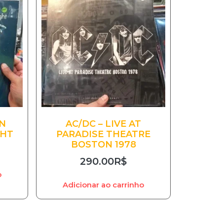
ON
AC/DC – LIVE AT
GHT
PARADISE THEATRE
BOSTON 1978
290.00
R$
o
Adicionar ao carrinho