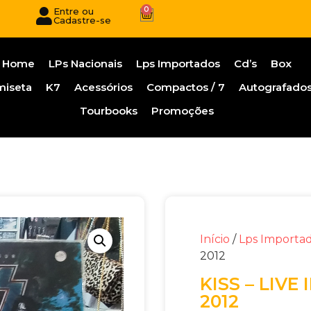
0
Entre ou
Cadastre-se
Home
LPs Nacionais
Lps Importados
Cd’s
Box
miseta
K7
Acessórios
Compactos / 7
Autografado
Tourbooks
Promoções
Início
/
Lps Importa
2012
KISS – LIV
2012