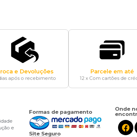
roca e Devoluções
Parcele em até
dias após o recebimento
12 x Com cartões de cré
Onde n
Formas de pagamento
encontr
cidade
lução e
Site Seguro