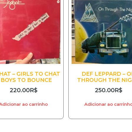
HAT – GIRLS TO CHAT
DEF LEPPARD – 
 BOYS TO BOUNCE
THROUGH THE NI
220.00
R$
250.00
R$
Adicionar ao carrinho
Adicionar ao carrinh