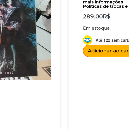
mais informações
Politicas de trocas 
289.00
R$
Em estoque
Até 12x sem cart
Adicionar ao ca