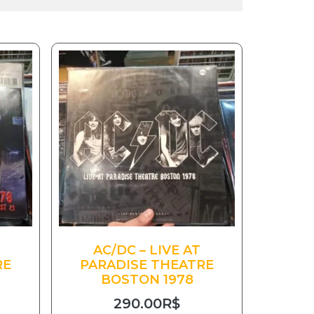
AC/DC – LIVE AT
RE
PARADISE THEATRE
BOSTON 1978
290.00
R$