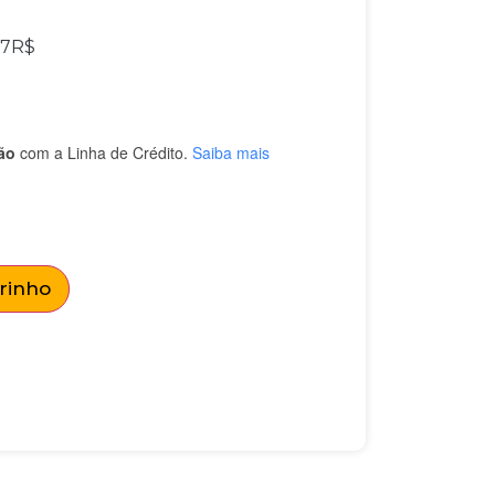
67
R$
ão
com a Linha de Crédito.
Saiba mais
rrinho