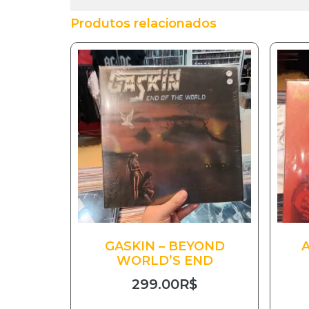
Produtos relacionados
GASKIN – BEYOND
WORLD’S END
299.00
R$