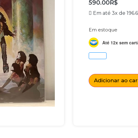
590.00
R$
Em até 3x de
196.
Em estoque
Até 12x sem cart
Adicionar ao ca