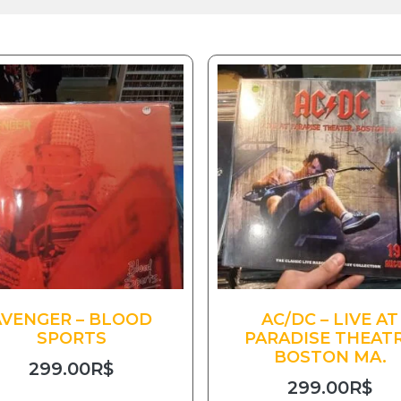
AVENGER – BLOOD
AC/DC – LIVE AT
SPORTS
PARADISE THEAT
BOSTON MA.
299.00
R$
299.00
R$