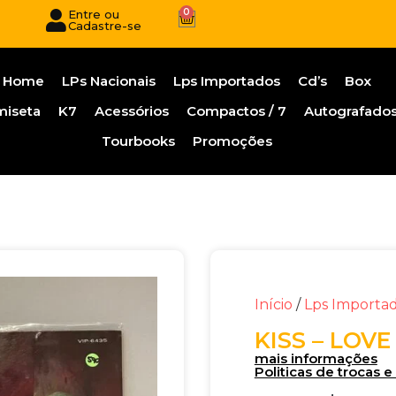
0
Entre ou
Cadastre-se
Home
LPs Nacionais
Lps Importados
Cd’s
Box
miseta
K7
Acessórios
Compactos / 7
Autografado
Tourbooks
Promoções
Início
/
Lps Importa
KISS – LOVE
mais informações
Politicas de trocas 