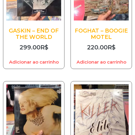
GASKIN – END OF
FOGHAT – BOOGIE
THE WORLD
MOTEL
299.00
R$
220.00
R$
Adicionar ao carrinho
Adicionar ao carrinho