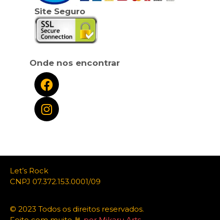
Site Seguro
Onde nos encontrar
Let’s Rock
CNPJ 07.372.153.0001/09
© 2023 Todos os direitos reservados.
Feito com muito 🤘
por Mikaru Arts