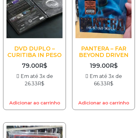
DVD DUPLO –
PANTERA – FAR
CURITIBA IN PESO
BEYOND DRIVEN
79.00
R$
199.00
R$
Em até 3x de
Em até 3x de
26.33
R$
66.33
R$
Adicionar ao carrinho
Adicionar ao carrinho