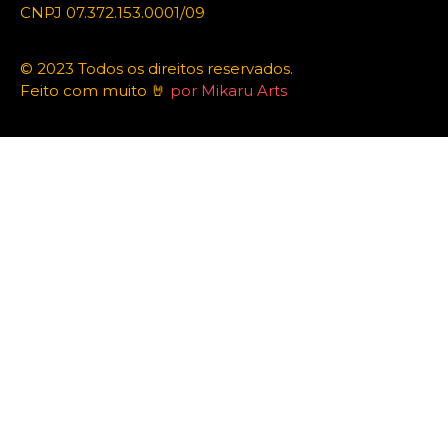
CNPJ 07.372.153.0001/09
© 2023 Todos os direitos reservados.
Feito com muito 🤘
por Mikaru Arts