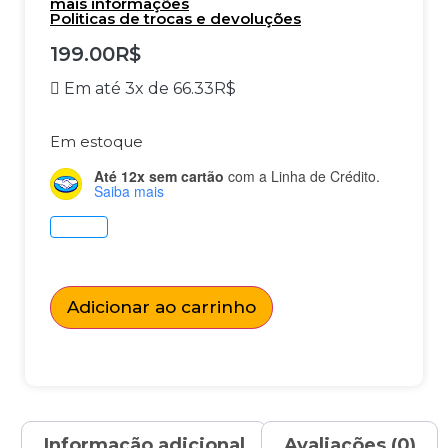
mais informações
Politicas de trocas e devoluções
199.00
R$
Em até 3x de
66.33
R$
Em estoque
Até 12x sem cartão
com a Linha de Crédito.
Saiba mais
Adicionar ao carrinho
Informação adicional
Avaliações (0)