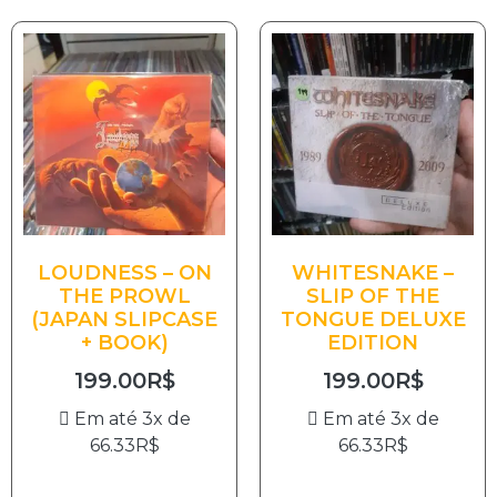
LOUDNESS – ON
WHITESNAKE –
THE PROWL
SLIP OF THE
(JAPAN SLIPCASE
TONGUE DELUXE
+ BOOK)
EDITION
199.00
R$
199.00
R$
Em até 3x de
Em até 3x de
66.33
R$
66.33
R$