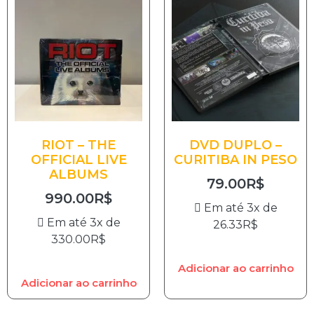
RIOT – THE
DVD DUPLO –
OFFICIAL LIVE
CURITIBA IN PESO
ALBUMS
79.00
R$
990.00
R$
Em até 3x de
Em até 3x de
26.33
R$
330.00
R$
Adicionar ao carrinho
Adicionar ao carrinho