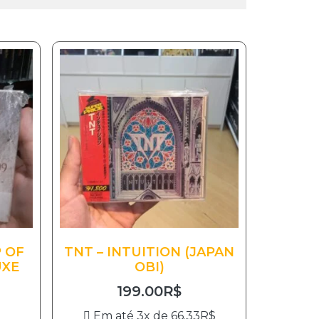
 OF
TNT – INTUITION (JAPAN
UXE
OBI)
199.00
R$
Em até 3x de
66.33
R$