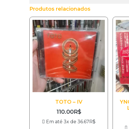
Produtos relacionados
TOTO – IV
YN
110.00
R$
Em até 3x de
36.67
R$