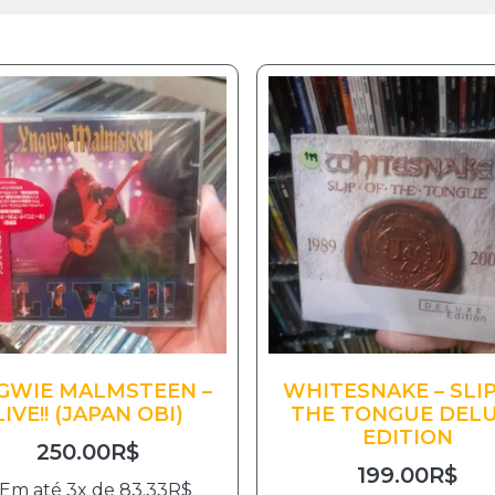
GWIE MALMSTEEN –
WHITESNAKE – SLIP
LIVE!! (JAPAN OBI)
THE TONGUE DEL
EDITION
250.00
R$
199.00
R$
Em até 3x de
83.33
R$