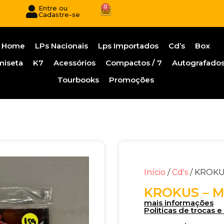
0
Entre ou
Cadastre-se
Home
LPs Nacionais
Lps Importados
Cd’s
Box
miseta
K7
Acessórios
Compactos / 7
Autografado
Tourbooks
Promoções
Início
/
Cd's
/ KROKU
KROKUS – 
mais informações
Politicas de trocas 