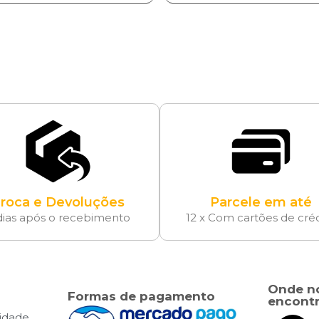
roca e Devoluções
Parcele em até
dias após o recebimento
12 x Com cartões de cré
Onde n
Formas de pagamento
encontr
cidade