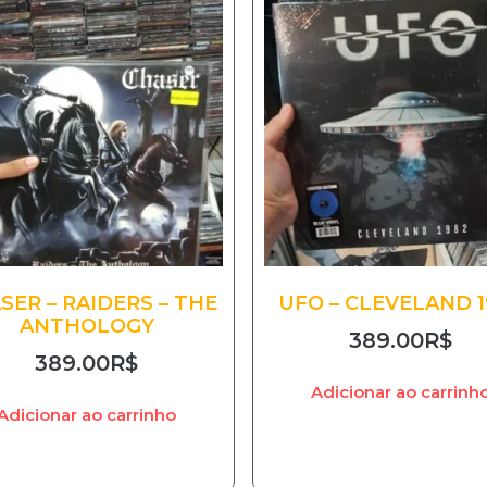
SER – RAIDERS – THE
UFO – CLEVELAND 1
ANTHOLOGY
389.00
R$
389.00
R$
Adicionar ao carrinh
Adicionar ao carrinho