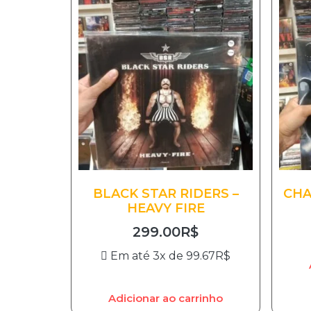
BLACK STAR RIDERS –
CHA
HEAVY FIRE
299.00
R$
Em até 3x de
99.67
R$
Adicionar ao carrinho