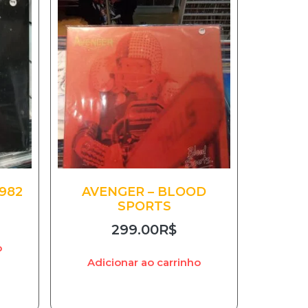
982
AVENGER – BLOOD
SPORTS
299.00
R$
o
Adicionar ao carrinho