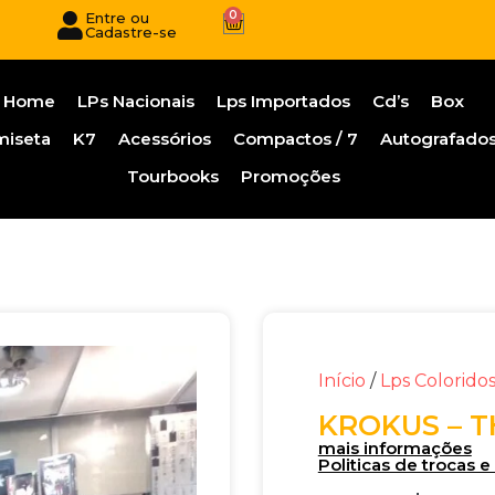
0
Entre ou
Cadastre-se
Home
LPs Nacionais
Lps Importados
Cd’s
Box
miseta
K7
Acessórios
Compactos / 7
Autografado
Tourbooks
Promoções
Início
/
Lps Colorido
KROKUS – T
mais informações
Politicas de trocas 