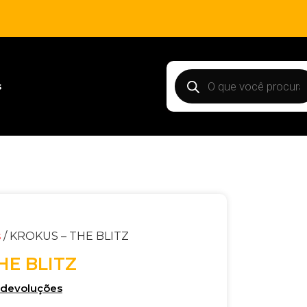
s
s
/ KROKUS – THE BLITZ
HE BLITZ
e devoluções